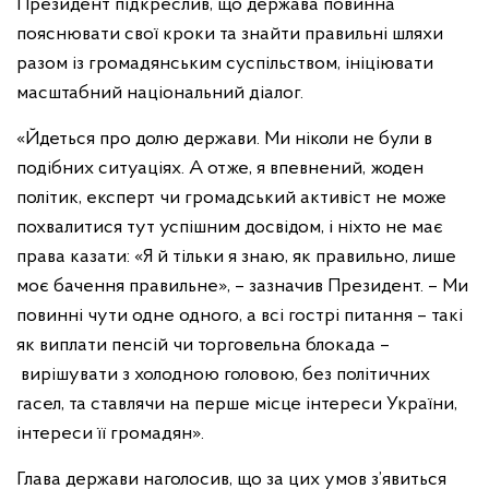
Президент підкреслив, що держава повинна
пояснювати свої кроки та знайти правильні шляхи
разом із громадянським суспільством, ініціювати
масштабний національний діалог.
«Йдеться про долю держави. Ми ніколи не були в
подібних ситуаціях. А отже, я впевнений, жоден
політик, експерт чи громадський активіст не може
похвалитися тут успішним досвідом, і ніхто не має
права казати: «Я й тільки я знаю, як правильно, лише
моє бачення правильне», – зазначив Президент. – Ми
повинні чути одне одного, а всі гострі питання – такі
як виплати пенсій чи торговельна блокада –
вирішувати з холодною головою, без політичних
гасел, та ставлячи на перше місце інтереси України,
інтереси її громадян».
Глава держави наголосив, що за цих умов з’явиться