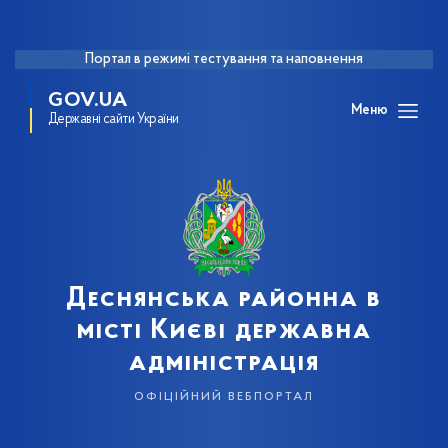
Портал в режимі тестування та наповнення
GOV.UA
Меню
Державні сайти України
Деснянська районна в
місті Києві державна
адміністрація
офіційний вебпортал