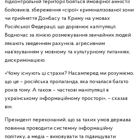
підконтрольній території бояться ймовірної амністії
бойовиків, збереження «сірої» криміналізованої зони
чи прийняття Донбасу та Криму на умовах
Російської Федерації, що дорівнює капітуляції.
Водночас за лінією розмежування звичайних людей
лякають зведенням рахунків, агресивним
нав’язуванням у мовному та культурному питаннях,
дискримінацією.
«Чому існують ці страхи? Насамперед ми розуміємо,
що це – російська пропаганда, яка почалася багато
років тому. А також – часткові маніпуляції в
українському інформаційному просторі», – сказав
він.
Президент переконаний, що за таких умов держава
повинна проводити системну інформаційну
політику, а медіа – виховувати та підвищувати