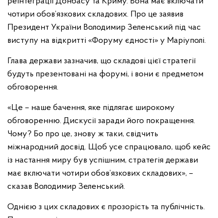
реінтеграції Донбасу та Криму. Вона має включати
чотири обов’язкових складових. Про це заявив
Президент України Володимир Зеленський під час
виступу на відкритті «Форуму єдності» у Маріуполі.
Глава держави зазначив, що складові цієї стратегії
будуть презентовані на форумі, і вони є предметом
обговорення.
«Це – наше бачення, яке підлягає широкому
обговоренню. Дискусії заради його покращення.
Чому? Бо про це, знову ж таки, свідчить
міжнародний досвід. Щоб усе спрацювало, щоб кейс
із настання миру був успішним, стратегія держави
має включати чотири обов’язкових складових», –
сказав Володимир Зеленський.
Однією з цих складових є прозорість та публічність.