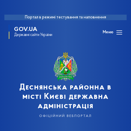
Портал в режимі тестування та наповнення
GOV.UA
Меню
Державні сайти України
Деснянська районна в
місті Києві державна
адміністрація
офіційний вебпортал