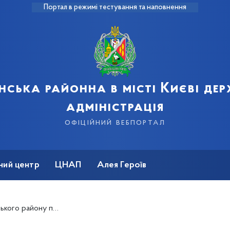
Портал в режимі тестування та наповнення
нська районна в місті Києві де
адміністрація
офіційний вебпортал
ний центр
ЦНАП
Алея Героїв
ють дбати про зелені зони