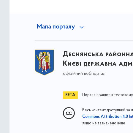
Мапа порталу
Деснянська районна 
Києві державна адмі
офіційний вебпортал
Портал працює в тестовому
Весь контент доступний за 
Commons Attribution 4.0 Int
якщо не зазначено інше