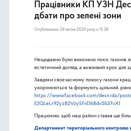
Працівники КП УЗН Дес
дбати про зелені зони
Опубліковано 28 квітня 2026 року о 15:28
Нещодавно було виконано покіс газонів, я
естетичний догляд, а важливий крок для з
Завдяки своєчасному покосу газони кращ
укорінюються та формують щільний, рівн
https://www.facebook.com/desn.rda/pos
E2QLeLr92yzB2VzySfnD6Bdv5b37vXl
Працюємо, щоб наш район ставав ще біль
Департамент територіального контролю м