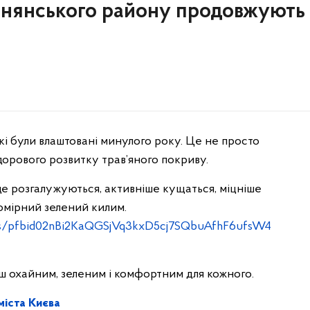
нянського району продовжують
кі були влаштовані минулого року. Це не просто
дорового розвитку трав’яного покриву.
е розгалужуються, активніше кущаться, міцніше
омірний зелений килим.
ts/pfbid02nBi2KaQGSjVq3kxD5cj7SQbuAfhF6ufsW4
ш охайним, зеленим і комфортним для кожного.
іста Києва