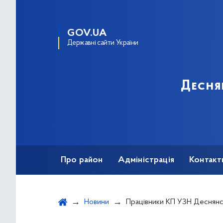
GOV.UA
Державні сайти України
Десня
Про район
Адміністрація
Контакт
Новини
Працівники КП УЗН Деснянського району продовжу