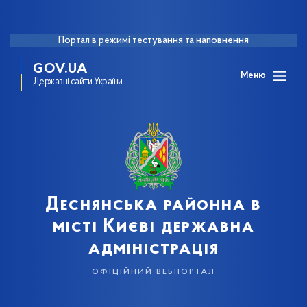
Портал в режимі тестування та наповнення
GOV.UA
Меню
Державні сайти України
Деснянська районна в
місті Києві державна
адміністрація
офіційний вебпортал