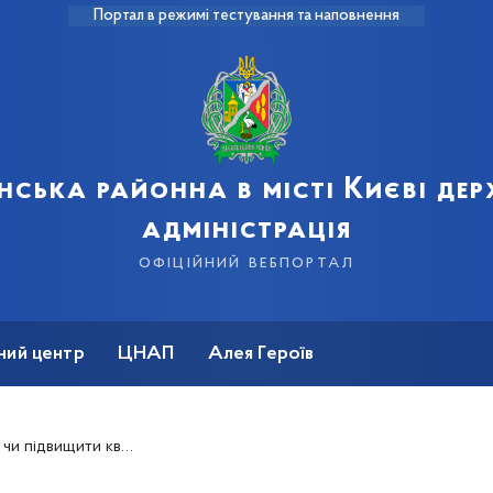
Портал в режимі тестування та наповнення
нська районна в місті Києві де
адміністрація
офіційний вебпортал
ний центр
ЦНАП
Алея Героїв
? Отримай безоплатний ваучер!