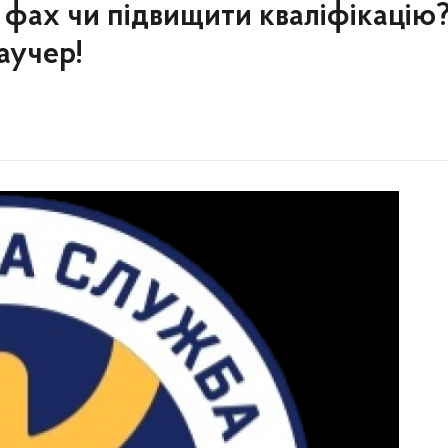
фах чи підвищити кваліфікацію
аучер!