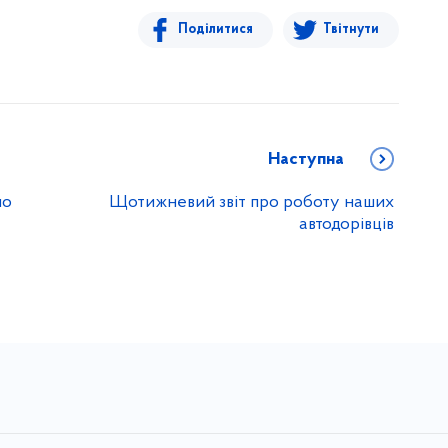
Поділитися
Твітнути
Наступна
ло
Щотижневий звіт про роботу наших
автодорівців