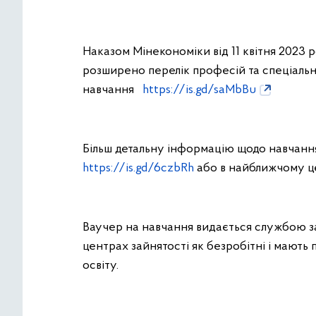
Наказом Мінекономіки від 11 квітня 2023 
розширено перелік професій та спеціальн
навчання
https://is.gd/saMbBu
Більш детальну інформацію щодо навчанн
https://is.gd/6czbRh
або в найближчому це
Ваучер на навчання видається службою за
центрах зайнятості як безробітні і мают
освіту.