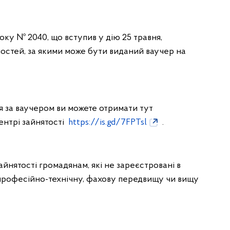
року № 2040, що вступив у дію 25 травня,
остей, за якими може бути виданий ваучер на
я за ваучером ви можете отримати тут
нтрі зайнятості
https://is.gd/7FPTsl
.
йнятості громадянам, які не зареєстровані в
ь професійно-технічну, фахову передвищу чи вищу