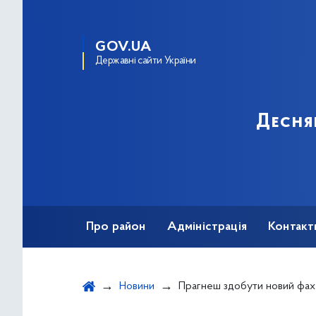
GOV.UA
Державні сайти України
Десня
Про район
Адміністрація
Контакт
Новини
Прагнеш здобути новий фах чи підвищити кваліфікацію