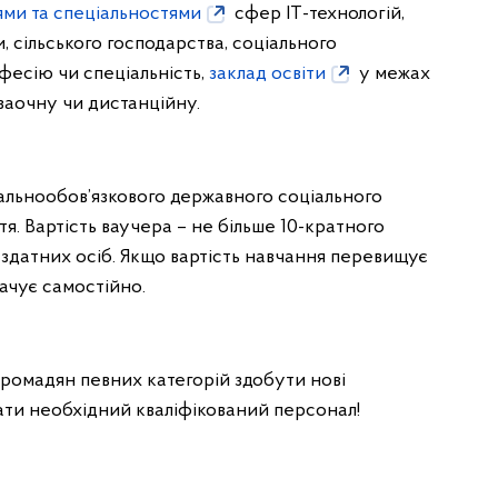
ми та спеціальностями
сфер ІТ-технологій,
, сільського господарства, соціального
фесію чи спеціальність,
заклад освіти
у межах
заочну чи дистанційну.
альнообов’язкового державного соціального
я. Вартість ваучера – не більше 10-кратного
здатних осіб. Якщо вартість навчання перевищує
ачує самостійно.
громадян певних категорій здобути нові
мати необхідний кваліфікований персонал!