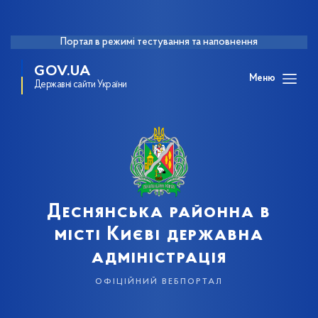
Портал в режимі тестування та наповнення
GOV.UA
Меню
Державні сайти України
Деснянська районна в
місті Києві державна
адміністрація
офіційний вебпортал