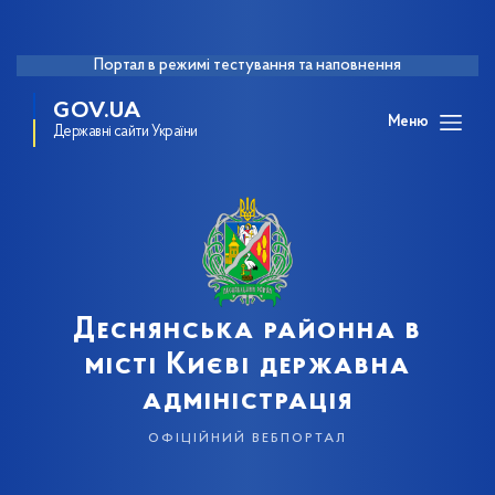
Портал в режимі тестування та наповнення
GOV.UA
Меню
Державні сайти України
Деснянська районна в
місті Києві державна
адміністрація
офіційний вебпортал