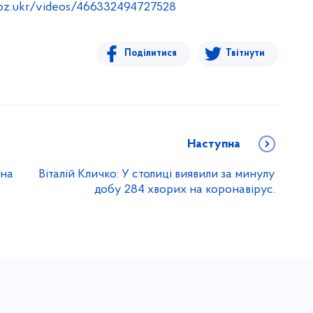
oz.ukr/videos/466332494727528
Поділитися
Твітнути
Наступна
 на
Віталій Кличко: У столиці виявили за минулу
добу 284 хворих на коронавірус.