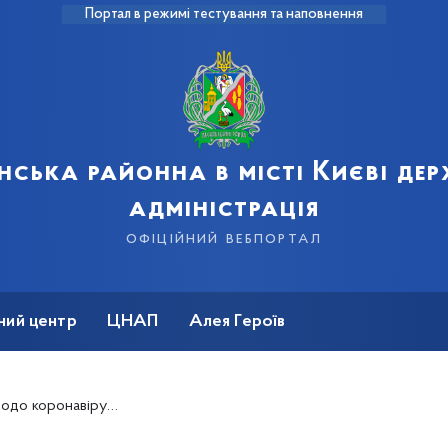
Портал в режимі тестування та наповнення
нська районна в місті Києві де
адміністрація
офіційний вебпортал
ний центр
ЦНАП
Алея Героїв
русної хвороби COVID-19