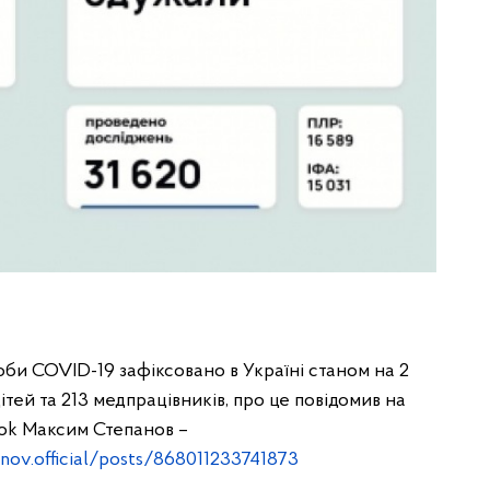
оби COVID-19 зафіксовано в Україні станом на 2
дітей та 213 медпрацівників, про це повідомив на
ook Максим Степанов –
ov.official/posts/868011233741873