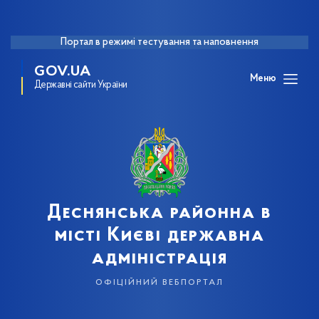
Портал в режимі тестування та наповнення
GOV.UA
Меню
Державні сайти України
Деснянська районна в
місті Києві державна
адміністрація
офіційний вебпортал