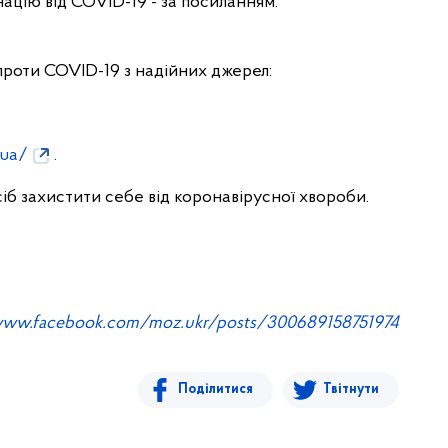
ацію від COVID-19 - за посиланням:
роти COVID-19 з надійних джерел:
.ua/
.
б захистити себе від коронавірусної хвороби.
www.facebook.com/moz.ukr/posts/300689158751974
Поділитися
Твітнути