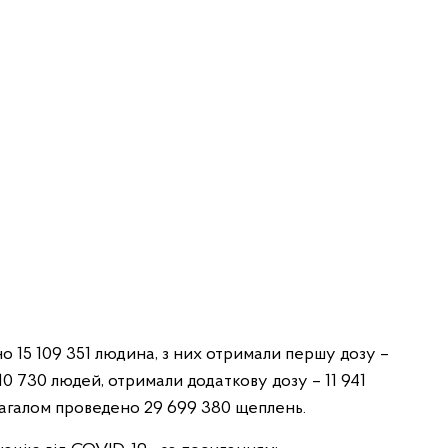
о 15 109 351 людина, з них отримали першу дозу –
410 730 людей, отримали додаткову дозу – 11 941
Загалом проведено 29 699 380 щеплень.