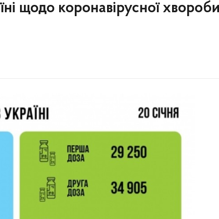
аїні щодо коронавірусної хвороб