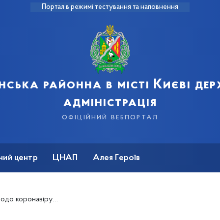
Портал в режимі тестування та наповнення
нська районна в місті Києві де
адміністрація
офіційний вебпортал
ний центр
ЦНАП
Алея Героїв
русної хвороби COVID-19