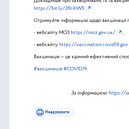
Докладніше про захворюваність та вакцин
https://bit.ly/2Rr4iW5
.
Отримуйте інформацію щодо вакцинації п
- вебсайту МОЗ
https://moz.gov.ua/
,
- вебсайту
https://vaccination.covid19.gov
Вакцинація — це єдиний ефективний спосі
#вакцинація
#COVID19
За інформацією:
https://
Надрукувати