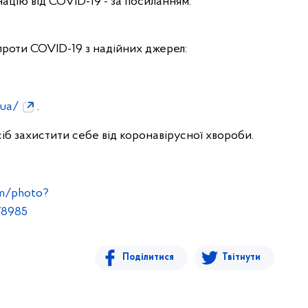
ацію від COVID-19 - за посиланням:
роти COVID-19 з надійних джерел:
.ua/
.
б захистити себе від коронавірусної хвороби.
m/photo?
78985
Поділитися
Твітнути