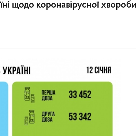
аїні щодо коронавірусної хвороб