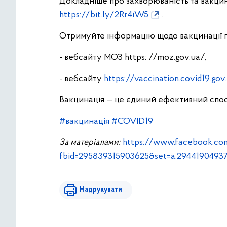
Докладніше про захворюваність та вакцин
https://bit.ly/2Rr4iW5
.
Отримуйте інформацію щодо вакцинації п
- вебсайту МОЗ https: //moz.gov.ua/,
- вебсайту
https://vaccination.covid19.gov
Вакцинація — це єдиний ефективний спосі
#вакцинація
#COVID19
За матеріалами:
https://www.facebook.co
fbid=295839315903625&set=a.2944190493
Надрукувати