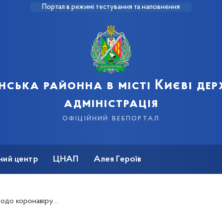
Портал в режимі тестування та наповнення
нська районна в місті Києві де
адміністрація
офіційний вебпортал
ний центр
ЦНАП
Алея Героїв
русної хвороби COVID-19