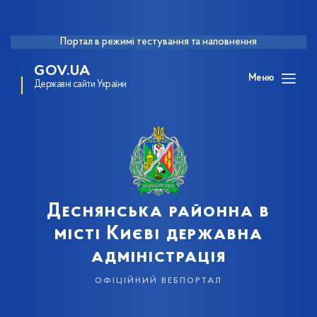
Портал в режимі тестування та наповнення
GOV.UA
Меню
Державні сайти України
Деснянська районна в
місті Києві державна
адміністрація
офіційний вебпортал