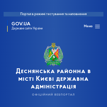
Портал в режимі тестування та наповнення
GOV.UA
Меню
Державні сайти України
Деснянська районна в
місті Києві державна
адміністрація
офіційний вебпортал