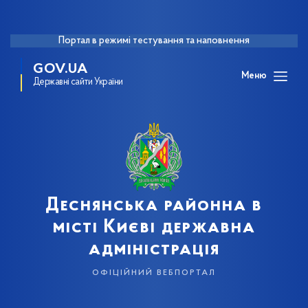
Портал в режимі тестування та наповнення
GOV.UA
Меню
Державні сайти України
Деснянська районна в
місті Києві державна
адміністрація
офіційний вебпортал