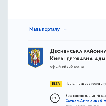
Мапа порталу
Деснянська районна 
Києві державна адмі
офіційний вебпортал
Портал працює в тестовому
Весь контент доступний за 
Commons Attribution 4.0 Int