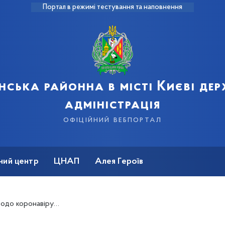
Портал в режимі тестування та наповнення
нська районна в місті Києві де
адміністрація
офіційний вебпортал
ний центр
ЦНАП
Алея Героїв
русної хвороби COVID-19