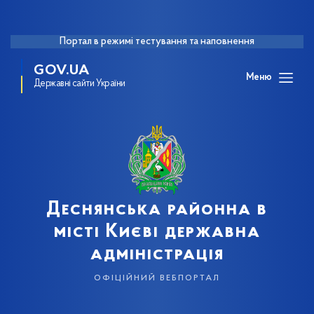
Портал в режимі тестування та наповнення
GOV.UA
Меню
Державні сайти України
Деснянська районна в
місті Києві державна
адміністрація
офіційний вебпортал