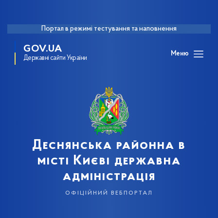
Портал в режимі тестування та наповнення
GOV.UA
Меню
Державні сайти України
Деснянська районна в
місті Києві державна
адміністрація
офіційний вебпортал