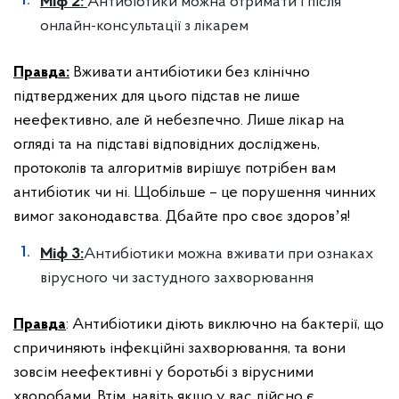
Міф 2:
Антибіотики можна отримати і після
онлайн-консультації з лікарем
Правда:
Вживати антибіотики без клінічно
підтверджених для цього підстав не лише
неефективно, але й небезпечно. Лише лікар на
огляді та на підставі відповідних досліджень,
протоколів та алгоритмів вирішує потрібен вам
антибіотик чи ні. Щобільше – це порушення чинних
вимог законодавства. Дбайте про своє здоровʼя!
Міф 3:
Антибіотики можна вживати при ознаках
вірусного чи застудного захворювання
Правда
: Антибіотики діють виключно на бактерії, що
спричиняють інфекційні захворювання, та вони
зовсім неефективні у боротьбі з вірусними
хворобами. Втім, навіть якщо у вас дійсно є