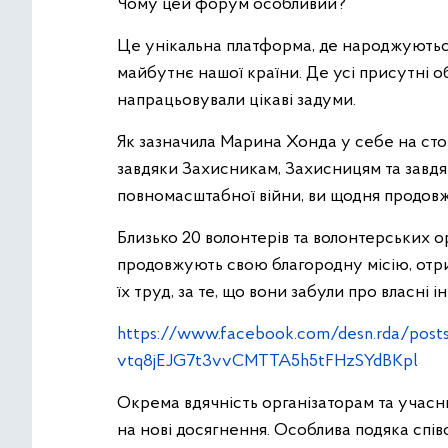
Чому цей форум особливий?
Це унікальна платформа, де народжуються
майбутнє нашої країни. Де усі присутні о
напрацьовували цікаві задуми.
Як зазначила Марина Хонда у себе на стор
завдяки Захисникам, Захисницям та завдяки
повномасштабної війни, ви щодня продов
Близько 20 волонтерів та волонтерських о
продовжують свою благородну місію, отрим
їх труд, за те, що вони забули про власні 
https://www.facebook.com/desn.rda/po
vtq8jEJG7t3vvCMTTA5h5tFHzSYdBKpl
Окрема вдячність організаторам та учасн
на нові досягнення. Особлива подяка спів