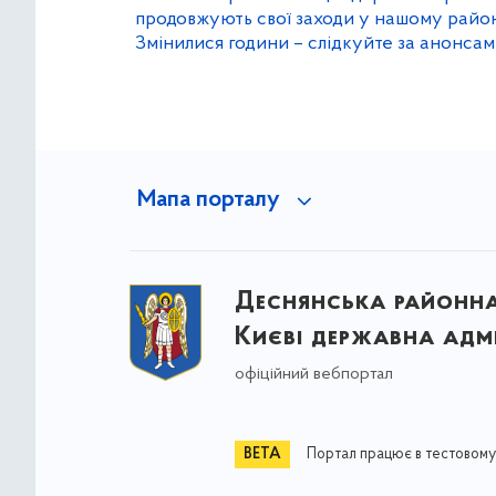
продовжують свої заходи у нашому район
Змінилися години – слідкуйте за анонса
Мапа порталу
Деснянська районна 
Києві державна адмі
офіційний вебпортал
Портал працює в тестовому