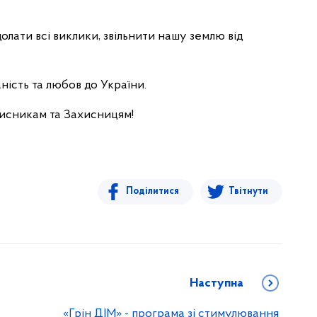
лати всі виклики, звільнити нашу землю від
ість та любов до України.
исникам та Захисницям!
Поділитися
Твітнути
Наступна
«Грін ДІМ» - програма зі стимулювання