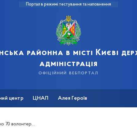
Портал в режимі тестування та наповнення
нська районна в місті Києві де
адміністрація
офіційний вебпортал
ний центр
ЦНАП
Алея Героїв
рав ІV Київський форум волонтерів