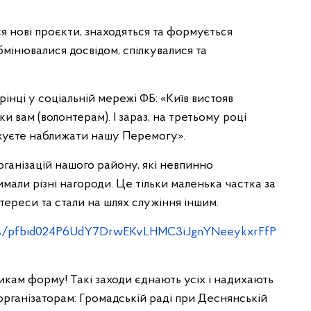
 нові проєкти, знаходяться та формується
бмінювалися досвідом, спілкувалися та
інці у соціальній мережі ФБ: «Київ вистояв
 вам (волонтерам). І зараз, на третьому році
жуєте наближати нашу Перемогу».
рганізацій нашого району, які невпинно
али різні нагороди. Це тільки маленька частка за
інтереси та стали на шлях служіння іншим.
sts/pfbid024P6UdY7DrwEKvLHMC3iJgnYNeeykxrFfP
икам форму! Такі заходи єднають усіх і надихають
організаторам: Громадській раді при Деснянській