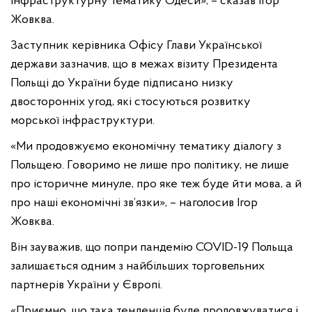
інфраструктурну тематику Одеси», – сказав Ігор
Жовква.
Заступник керівника Офісу Глави Української
держави зазначив, що в межах візиту Президента
Польщі до України буде підписано низку
двосторонніх угод, які стосуються розвитку
морської інфраструктури.
«Ми продовжуємо економічну тематику діалогу з
Польщею. Говоримо не лише про політику, не лише
про історичне минуле, про яке теж буде йти мова, а й
про наші економічні зв’язки», – наголосив Ігор
Жовква.
Він зауважив, що попри пандемію COVID-19 Польща
залишається одним з найбільших торговельних
партнерів України у Європі.
«Приємно, що така тенденція буде продовжуватися і