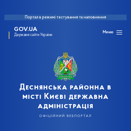
Портал в режимі тестування та наповнення
GOV.UA
Меню
Державні сайти України
Деснянська районна в
місті Києві державна
адміністрація
офіційний вебпортал