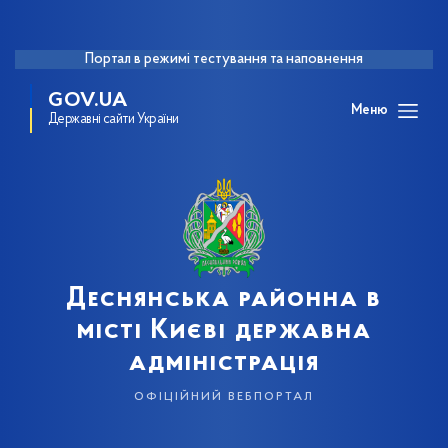
Портал в режимі тестування та наповнення
GOV.UA
Меню
Державні сайти України
Деснянська районна в
місті Києві державна
адміністрація
офіційний вебпортал