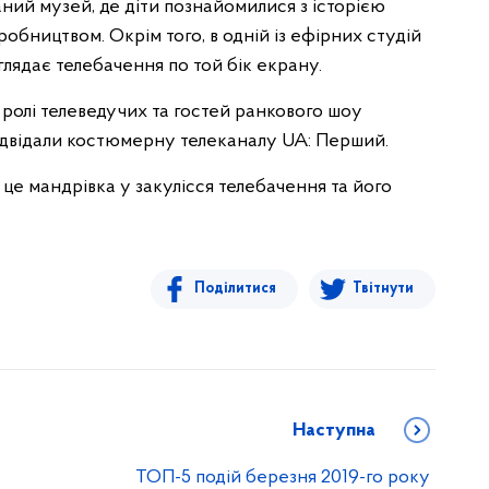
ий музей, де діти познайомилися з історією
робництвом. Окрім того, в одній із ефірних студій
глядає телебачення по той бік екрану.
 ролі телеведучих та гостей ранкового шоу
відвідали костюмерну телеканалу UA: Перший.
 це мандрівка у закулісся телебачення та його
Поділитися
Твітнути
Наступна
ТОП-5 подій березня 2019-го року