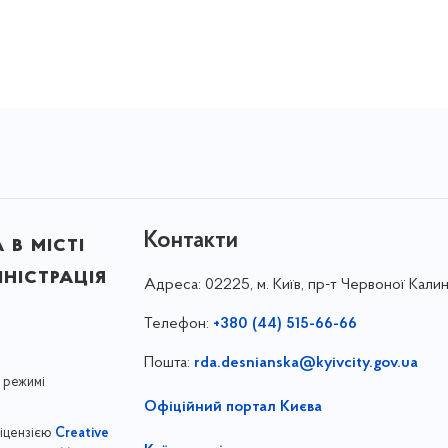
Контакти
в місті
ністрація
Адреса:
02225, м. Київ, пр-т Червоної Калин
Телефон:
+380 (44) 515-66-66
Пошта:
rda.desnianska@kyivcity.gov.ua
 режимі
Офіційний портал Києва
ліцензією
Creative