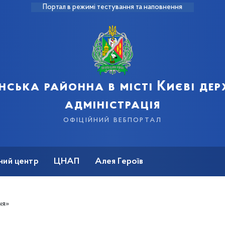
Портал в режимі тестування та наповнення
нська районна в місті Києві де
адміністрація
офіційний вебпортал
ний центр
ЦНАП
Алея Героїв
ня»