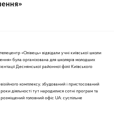
чення»
елецентр «Олівець» відвідали учні київської школи
чення» була організована для школярів молодших
рієнтації Деснянської районної філії Київського
візійного комплексу, збудований і пристосований
 роки діяльності тут народилися сотні програм та
т розміщений головний офіс UA: суспільне