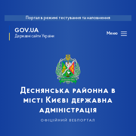
Портал в режимі тестування та наповнення
GOV.UA
Меню
Державні сайти України
Деснянська районна в
місті Києві державна
адміністрація
офіційний вебпортал