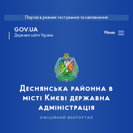
Портал в режимі тестування та наповнення
GOV.UA
Меню
Державні сайти України
Деснянська районна в
місті Києві державна
адміністрація
офіційний вебпортал