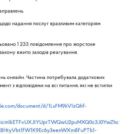
направлень.
 щодо надання послуг вразливим категоріям
ьовано 1 233 повідомлення про жорстоке
 закону вжито заходів реагування.
нень онлайн. Частина потребувала додаткових
нт з відповідями на всі питання, які не встигли
ogle.com/document/d/1LsFM9kV1zQhf-
MABicmlkETFvUXJlYUprTWQwU2puMXQ0c3J0YwZhc
HtyVbt1fW1K9Ec6y3eenWXm8FuPTb1-