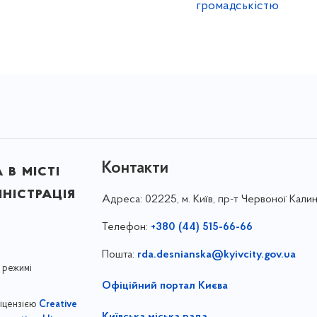
громадськістю
Контакти
в місті
ністрація
Адреса:
02225, м. Київ, пр-т Червоної Калин
Телефон:
+380 (44) 515-66-66
Пошта:
rda.desnianska@kyivcity.gov.ua
 режимі
Офіційний портал Києва
ліцензією
Creative
Київська міська рада