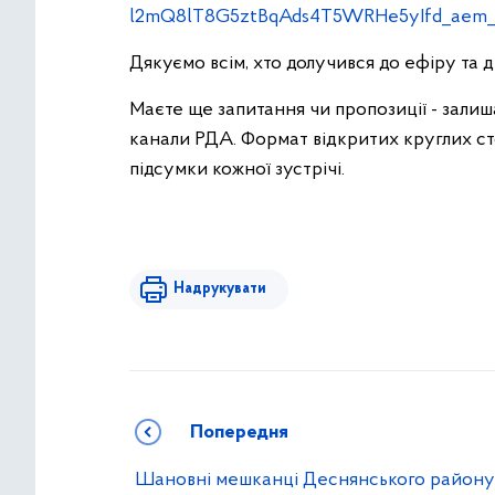
l2mQ8lT8G5ztBqAds4T5WRHe5yIfd_aem_
Дякуємо всім, хто долучився до ефіру та д
Маєте ще запитання чи пропозиції - зали
канали РДА. Формат відкритих круглих ст
підсумки кожної зустрічі.
Надрукувати
Попередня
Шановні мешканці Деснянського району