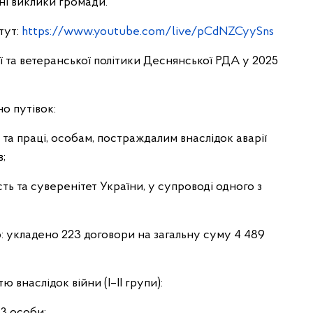
ні виклики громади.
тут:
https://www.youtube.com/live/pCdNZCyySns
ї та ветеранської політики Деснянської РДА у 2025
о путівок:
и та праці, особам, постраждалим внаслідок аварії
;
сть та суверенітет України, у супроводі одного з
тю: укладено 223 договори на загальну суму 4 489
ю внаслідок війни (I–II групи):
33 особи;