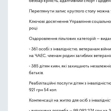
безбар’єрність, адаптивний спорт і щоден
Переглянути запис круглого столу можна 
Ключові досягнення Управління соціально
році
Оздоровлення пільгових категорій — видан
• 361 особі з інвалідністю, ветеранам війн
на ЧАЕС, членам родин загиблих ветеранів
• 385 дітям киян, які захищають незалежні
батьків.
Реабілітаційні послуги дітям з інвалідніс
921 грн 54 коп.
Компенсації на житло для осіб з інвалідніст
• визначена потреба — 99 092 274 грн на 