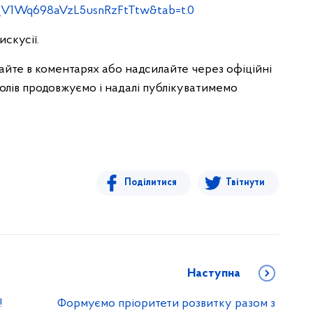
V1Wq698aVzL5usnRzFtTtw&tab=t.0
искусії.
шайте в коментарях або надсилайте через офіційні
олів продовжуємо і надалі публікуватимемо
Поділитися
Твітнути
Наступна
!
Формуємо пріоритети розвитку разом з