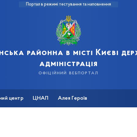
Портал в режимі тестування та наповнення
нська районна в місті Києві де
адміністрація
офіційний вебпортал
ний центр
ЦНАП
Алея Героїв