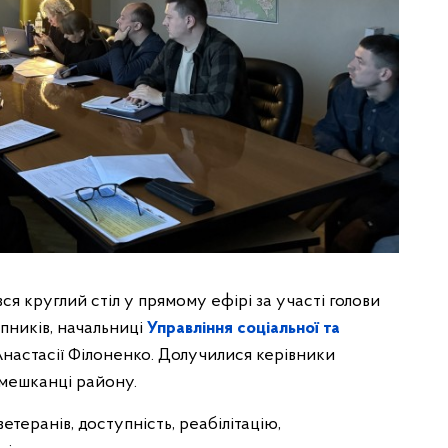
вся круглий стіл у прямому ефірі за участі голови
упників, начальниці
Управління соціальної та
настасії Філоненко. Долучилися керівники
 мешканці району.
етеранів, доступність, реабілітацію,