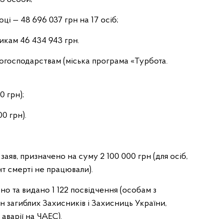
ці — 48 696 037 грн на 17 осіб;
никам 46 434 943 грн.
господарствам (міська програма «Турбота.
0 грн);
0 грн).
аяв, призначено на суму 2 100 000 грн (для осіб,
нт смерті не працювали).
ено та видано 1 122 посвідчення (особам з
ин загиблих Захисників і Захисниць України,
аварії на ЧАЕС).