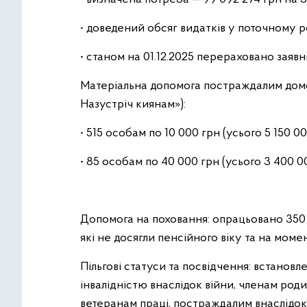
• доведений обсяг видатків у поточному ро
• станом на 01.12.2025 перераховано заяв
Матеріальна допомога постраждалим домо
Назустріч киянам»):
• 515 особам по 10 000 грн (усього 5 150 00
• 85 особам по 40 000 грн (усього 3 400 00
Допомога на поховання: опрацьовано 350 з
які не досягли пенсійного віку та на моме
Пільгові статуси та посвідчення: встановл
інвалідністю внаслідок війни, членам род
ветеранам праці, постраждалим внаслідок 