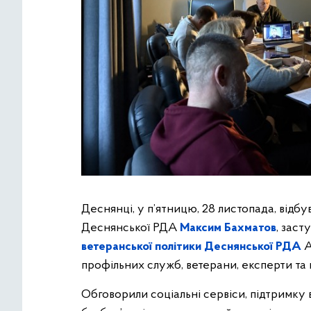
Деснянці, у п’ятницю, 28 листопада, відбу
Деснянської РДА
Максим Бахматов
, заст
ветеранської політики Деснянської РДА
А
профільних служб, ветерани, експерти та
Обговорили соціальні сервіси, підтримку в