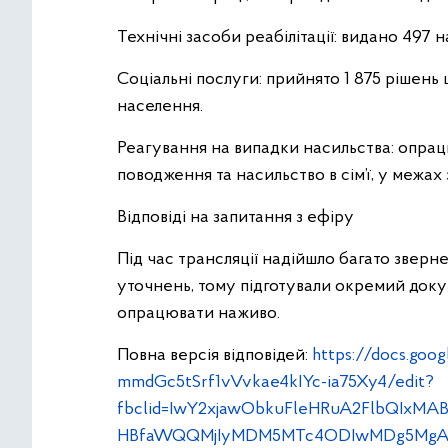
Технічні засоби реабілітації: видано 497 
Соціальні послуги: прийнято 1 875 рішень
населення.
Реагування на випадки насильства: опрац
поводження та насильство в сім’ї, у межах
Відповіді на запитання з ефіру
Під час трансляції надійшло багато звер
уточнень, тому підготували окремий докуме
опрацювати наживо.
Повна версія відповідей:
https://docs.go
mmdGc5tSrf1vVvkae4kIYc-ia75Xy4/edit?
fbclid=IwY2xjawObkuFleHRuA2FlbQIx
HBfaWQQMjIyMDM5MTc4ODIwMDg5MgAB