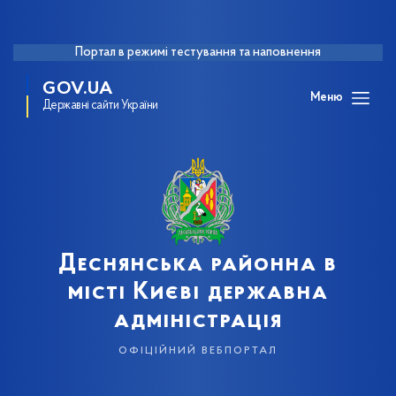
Портал в режимі тестування та наповнення
GOV.UA
Меню
Державні сайти України
Деснянська районна в
місті Києві державна
адміністрація
офіційний вебпортал