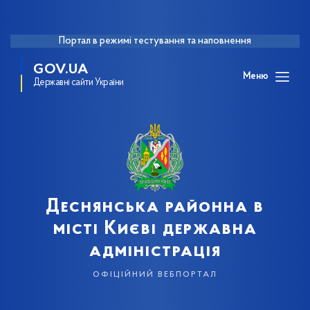
Портал в режимі тестування та наповнення
GOV.UA
Меню
Державні сайти України
Деснянська районна в
місті Києві державна
адміністрація
офіційний вебпортал