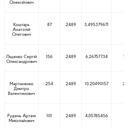
Олексійович
Коштарь
87
2489
3,495379671
8
Анатолій
Олегович
Ліщенко Сергій
156
2489
6,26757734
15
Олександрович
Мартиненко
254
2489
10,20490157
25
Дмитро
Валентинович
Рудень Артем
101
2489
4,05785456
10
Миколайович