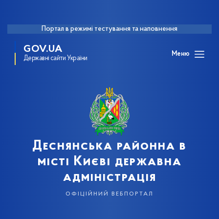
Портал в режимі тестування та наповнення
GOV.UA
Меню
Державні сайти України
Деснянська районна в
місті Києві державна
адміністрація
офіційний вебпортал