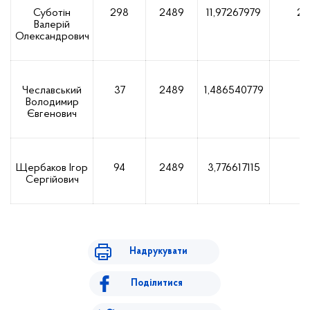
Суботін
298
2489
11,97267979
29
Валерій
Олександрович
Чеславський
37
2489
1,486540779
3
Володимир
Євгенович
Щербаков Ігор
94
2489
3,776617115
9
Сергійович
Надрукувати
Поділитися