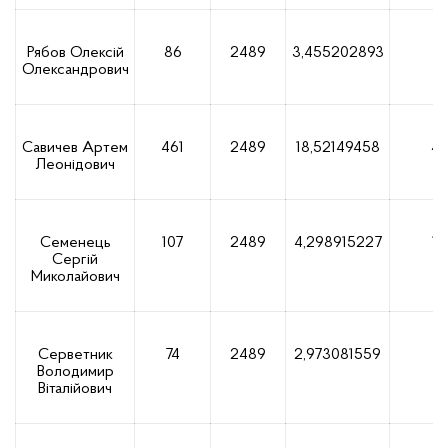
Рябов Олексій
86
2489
3,455202893
8
Олександрович
Савичев Артем
461
2489
18,52149458
46
Леонідович
Семенець
107
2489
4,298915227
10
Сергій
Миколайович
Серветник
74
2489
2,973081559
7
Володимир
Віталійович