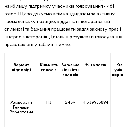
найбільшу підтримку учасників голосування - 461
голос.
Щиро дякуємо всім кандидатам за активну
громадянську позицію, відданість ветеранській
спільноті та бажання працювати задля захисту прав і
інтересів ветеранів.
Детальні результати голосування
представлені у таблиці
нижче:
Варіант
Кількість
Загальна
% голосів
Кільк
відповіді
голосів
кількість
уніка
голосів
корист
Алавердян
113
2489
4,539975894
11
Геннадій
Робертович