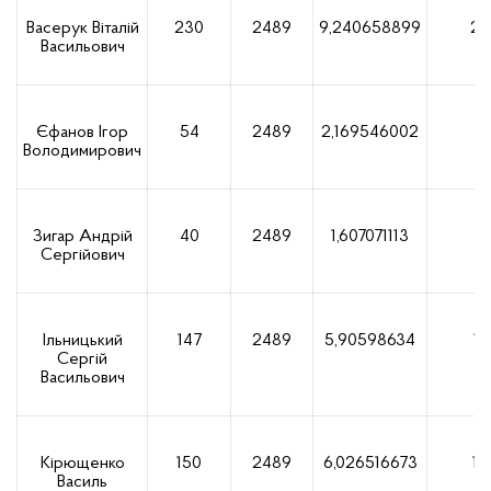
Васерук Віталій
230
2489
9,240658899
23
Васильович
Єфанов Ігор
54
2489
2,169546002
5
Володимирович
Зигар Андрій
40
2489
1,607071113
4
Сергійович
Ільницький
147
2489
5,90598634
14
Сергій
Васильович
Кірющенко
150
2489
6,026516673
15
Василь