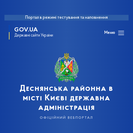
Портал в режимі тестування та наповнення
GOV.UA
Меню
Державні сайти України
Деснянська районна в
місті Києві державна
адміністрація
офіційний вебпортал