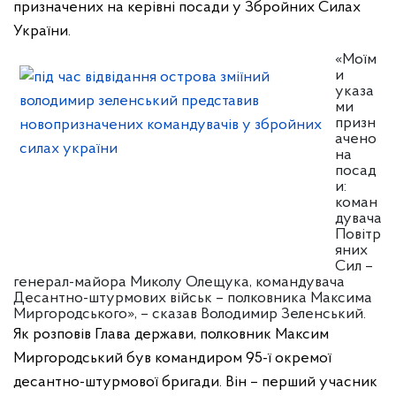
призначених на керівні посади у Збройних Силах
України.
«Моїм
и
указа
ми
призн
ачено
на
посад
и:
коман
дувача
Повітр
яних
Сил –
генерал-майора Миколу Олещука, командувача
Десантно-штурмових військ – полковника Максима
Миргородського», – сказав Володимир Зеленський.
Як розповів Глава держави, полковник Максим
Миргородський був командиром 95-ї окремої
десантно-штурмової бригади. Він – перший учасник