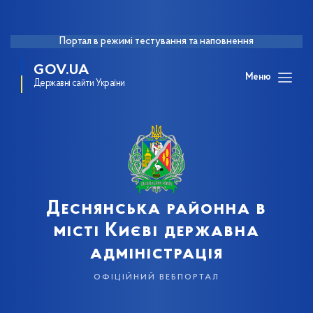
Портал в режимі тестування та наповнення
GOV.UA
Меню
Державні сайти України
Деснянська районна в
місті Києві державна
адміністрація
офіційний вебпортал