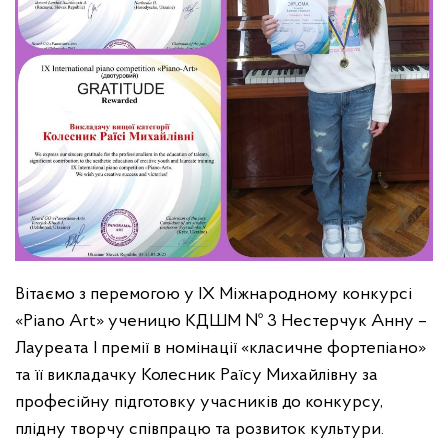
Вітаємо з перемогою у ІХ Міжнародному конкурсі
«Piano Art» ученицю КДШМ № 3 Нестерчук Анну –
Лауреата І премії в номінації «класичне фортепіано»
та її викладачку Колесник Раїсу Михайлівну за
професійну підготовку учасників до конкурсу,
плідну творчу співпрацю та розвиток культури.