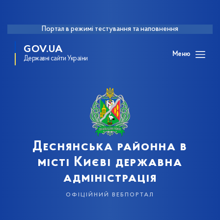
Портал в режимі тестування та наповнення
GOV.UA
Меню
Державні сайти України
Деснянська районна в
місті Києві державна
адміністрація
офіційний вебпортал