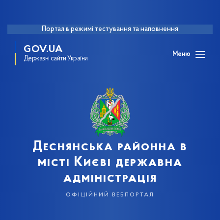
Портал в режимі тестування та наповнення
GOV.UA
Меню
Державні сайти України
Деснянська районна в
місті Києві державна
адміністрація
офіційний вебпортал