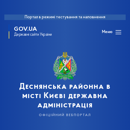
Портал в режимі тестування та наповнення
GOV.UA
Меню
Державні сайти України
Деснянська районна в
місті Києві державна
адміністрація
офіційний вебпортал