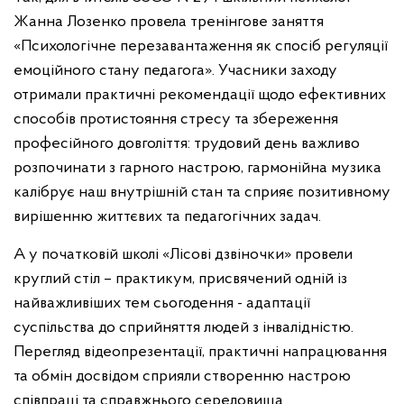
Жанна Лозенко провела тренінгове заняття
«Психологічне перезавантаження як спосіб регуляції
емоційного стану педагога». Учасники заходу
отримали практичні рекомендації щодо ефективних
способів протистояння стресу та збереження
професійного довголіття: трудовий день важливо
розпочинати з гарного настрою, гармонійна музика
калібрує наш внутрішній стан та сприяє позитивному
вирішенню життєвих та педагогічних задач.
А у початковій школі «Лісові дзвіночки» провели
круглий стіл – практикум, присвячений одній із
найважливіших тем сьогодення - адаптації
суспільства до сприйняття людей з інвалідністю.
Перегляд відеопрезентації, практичні напрацювання
та обмін досвідом сприяли створенню настрою
співпраці та справжнього середовища