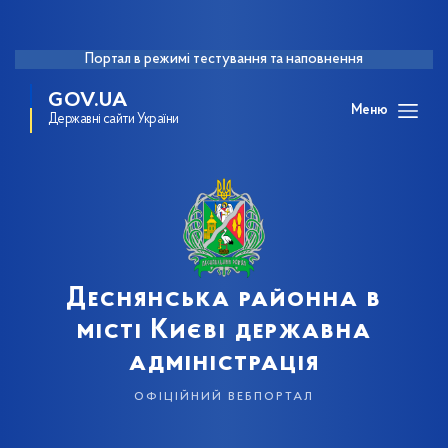
Портал в режимі тестування та наповнення
GOV.UA
Меню
Державні сайти України
Деснянська районна в
місті Києві державна
адміністрація
офіційний вебпортал