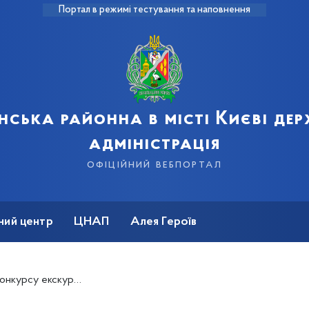
Портал в режимі тестування та наповнення
нська районна в місті Києві де
адміністрація
офіційний вебпортал
ний центр
ЦНАП
Алея Героїв
одів Деснянського району