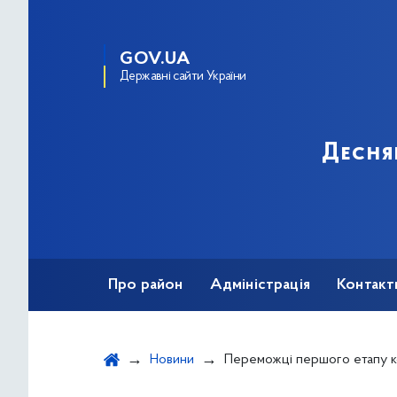
GOV.UA
Державні сайти України
Десня
Про район
Адміністрація
Контакт
Новини
Переможці першого етапу конкурсу екскурсов