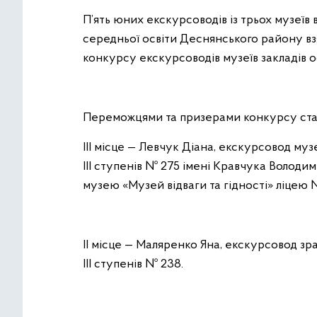
П’ять юних екскурсоводів із трьох музеїв 
середньої освіти Деснянського району вз
конкурсу екскурсоводів музеїв закладів ос
Переможцями та призерами конкурсу ста
ІІІ місце — Левчук Діана, екскурсовод му
ІІІ ступенів № 275 імені Кравчука Володим
музею «Музей відваги та гідності» ліцею 
ІІ місце — Маляренко Яна, екскурсовод зра
ІІІ ступенів № 238.