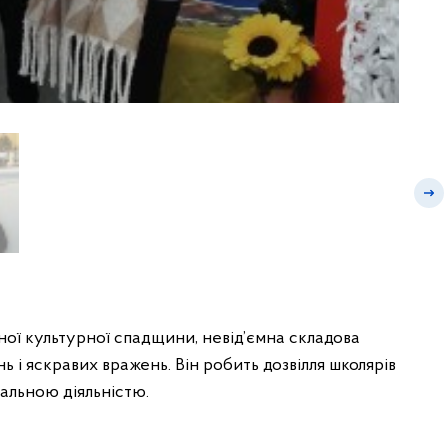
ої культурної спадщини, невід’ємна складова
ь і яскравих вражень. Він робить дозвілля школярів
вальною діяльністю.