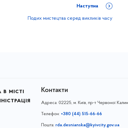
Наступна
Подих мистецтва серед викликів часу
Контакти
в місті
ністрація
Адреса:
02225, м. Київ, пр-т Червоної Калин
Телефон:
+380 (44) 515-66-66
Пошта:
rda.desnianska@kyivcity.gov.ua