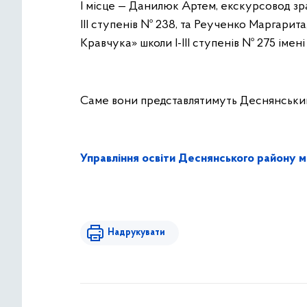
І місце — Данилюк Артем, екскурсовод зра
ІІІ ступенів № 238, та Реученко Маргари
Кравчука» школи І-ІІІ ступенів № 275 іме
Саме вони представлятимуть Деснянський
Управління освіти Деснянського району м
Надрукувати