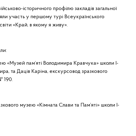
військово-історичного профілю закладів загальної
яли участь у першому турі Всеукраїнського
віти «Край, в якому я живу».
ли:
зею «Музей пам’яті Володимира Кравчука» школи І-
ира, та Даців Каріна, екскурсовод зразкового
№ 190.
зкового музею «Кімната Слави та Пам’яті» школи І-