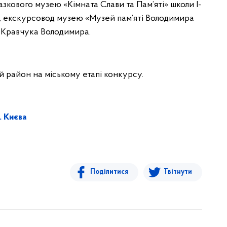
зкового музею «Кімната Слави та Пам’яті» школи І-
та, екскурсовод музею «Музей пам’яті Володимира
ні Кравчука Володимира.
 район на міському етапі конкурсу.
. Києва
Поділитися
Твітнути