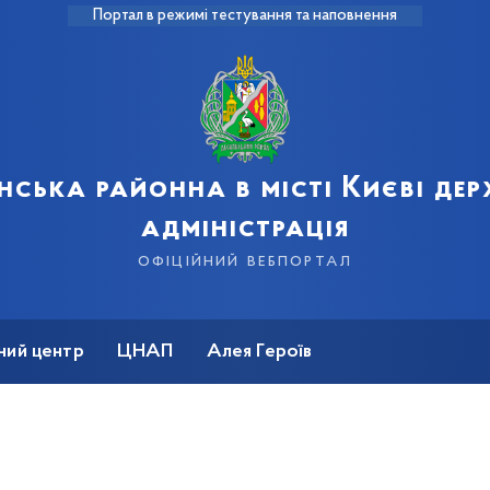
Портал в режимі тестування та наповнення
нська районна в місті Києві де
адміністрація
офіційний вебпортал
ний центр
ЦНАП
Алея Героїв