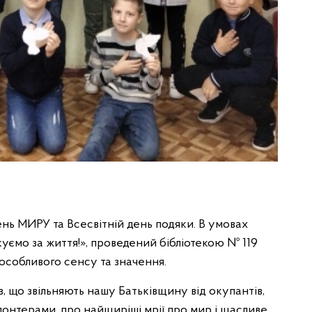
нь МИРУ та Всесвітній день подяки. В умовах
куємо за життя!», проведений бібліотекою № 119
 особливого сенсу та значення.
в, що звільняють нашу Батьківщину від окупантів,
волонтерами, про найщиріші мрії про мир і щасливе