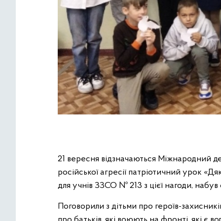
21 вересня відзначаються Міжнародний де
російської агресії патріотичний урок «Дя
для учнів ЗЗСО № 213 з цієї нагоди, набув
Поговорили з дітьми про героїв-захисникі
про батьків, які воюють на фронті, які є 