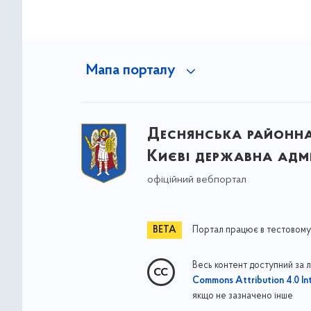
Мапа порталу
Деснянська районна 
Києві державна адмі
офіційний вебпортал
Портал працює в тестовому
Весь контент доступний за 
Commons Attribution 4.0 Int
якщо не зазначено інше