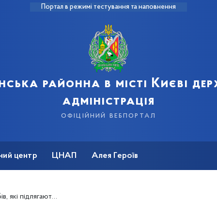
Портал в режимі тестування та наповнення
нська районна в місті Києві де
адміністрація
офіційний вебпортал
ний центр
ЦНАП
Алея Героїв
одаткуванню у 2021-му році