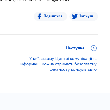
Vehicles/CalculatePrice?lang=uk-UA
Поділитися
Твітнути
Наступна
У київському Центрі комунікації та
інформації можна отримати безоплатну
фінансову консультацію