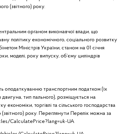
ого (звітного) року.
центральним органом виконавчої влади, що
вну політику економічного, соціального розвитку
бінетом Міністрів України, станом на 01 січня
рки, моделі, року випуску, об’єму циліндрів
ають оподаткуванню транспортним податком (їх
в двигуна, тип пального), розміщується на
у економіки, торгівлі та сільського господарства
 (звітного) року. Переглянути Перелік можна за
cles/CalculatePrice?lang=uk-UA