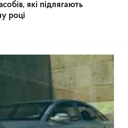
собів, які підлягають
у році