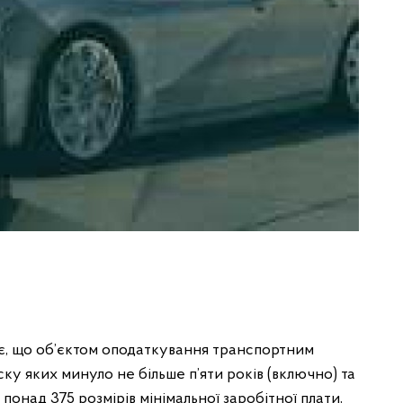
ує, що об’єктом оподаткування транспортним
уску яких минуло не більше п’яти років (включно) та
понад 375 розмірів мінімальної заробітної плати,