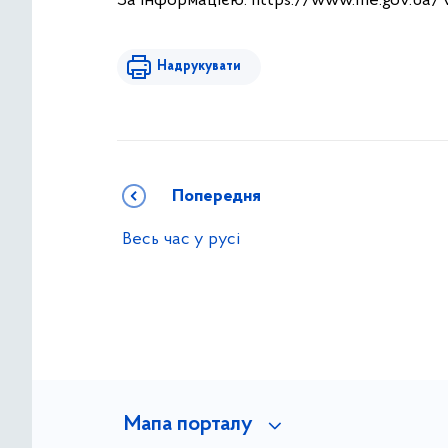
За інформацією: https://www.me.gov.ua/
Надрукувати
Попередня
Весь час у русі
Мапа порталу