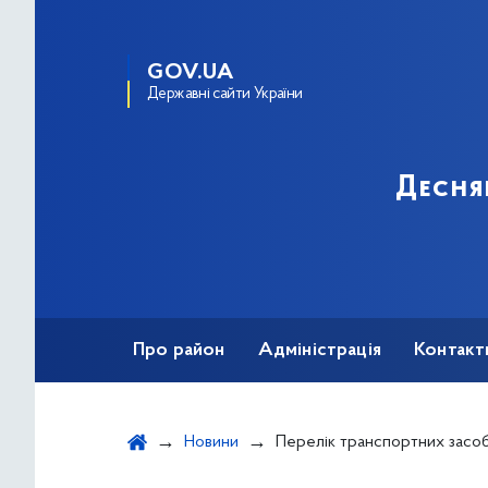
GOV.UA
Державні сайти України
Десня
Про район
Адміністрація
Контакт
Новини
Перелік транспортних засобів, які підлягають оп