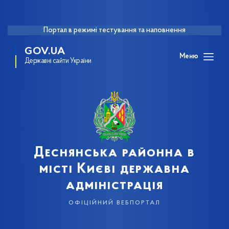
Портал в режимі тестування та наповнення
GOV.UA
Меню
Державні сайти України
Деснянська районна в
місті Києві державна
адміністрація
офіційний вебпортал