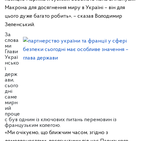
Макрона для досягнення миру в Україні – він для
цього дуже багато робить», – сказав Володимир
Зеленський.
За
слова
ми
Глави
Украї
нсько
ї
держ
ави,
сього
дні
саме
мирн
ий
проце
с був одним із ключових питань перемовин із
французьким колегою.
«Ми очікуємо, що ближчим часом, згідно з