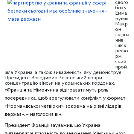
свого
боку
Емма
нуель
Макр
он
відзна
чив
шлях
рефо
рм,
який
прой
шла Україна, а також виваженість, яку демонструє
Президент Володимир Зеленський попри
концентрацію військ на українських кордонах.
«Франція та Німеччина відіграватимуть роль
посередника, щоб врегулювати конфлікт, у форматі
«Нормандської четвірки», зокрема на рівні лідерів
держав», – наголосив він.
Президент Франції зауважив, що Україна
підтверджує готовність до виконання Мінських угод,