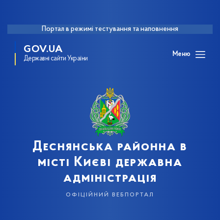
Портал в режимі тестування та наповнення
GOV.UA
Меню
Державні сайти України
Деснянська районна в
місті Києві державна
адміністрація
офіційний вебпортал