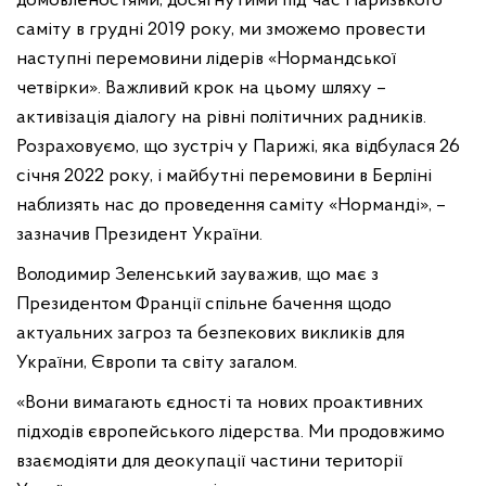
домовленостями, досягнутими під час Паризького
саміту в грудні 2019 року, ми зможемо провести
наступні перемовини лідерів «Нормандської
четвірки». Важливий крок на цьому шляху –
активізація діалогу на рівні політичних радників.
Розраховуємо, що зустріч у Парижі, яка відбулася 26
січня 2022 року, і майбутні перемовини в Берліні
наблизять нас до проведення саміту «Норманді», –
зазначив Президент України.
Володимир Зеленський зауважив, що має з
Президентом Франції спільне бачення щодо
актуальних загроз та безпекових викликів для
України, Європи та світу загалом.
«Вони вимагають єдності та нових проактивних
підходів європейського лідерства. Ми продовжимо
взаємодіяти для деокупації частини території