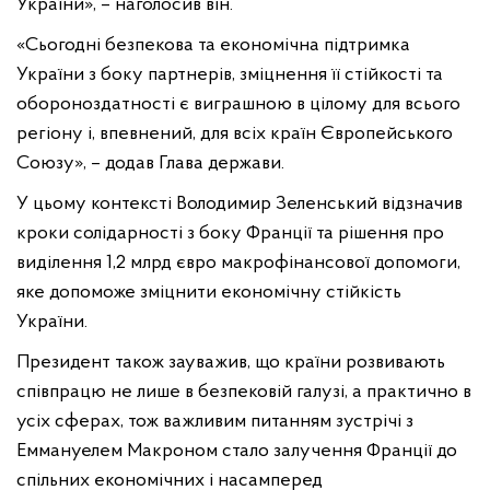
України», – наголосив він.
«Сьогодні безпекова та економічна підтримка
України з боку партнерів, зміцнення її стійкості та
обороноздатності є виграшною в цілому для всього
регіону і, впевнений, для всіх країн Європейського
Союзу», – додав Глава держави.
У цьому контексті Володимир Зеленський відзначив
кроки солідарності з боку Франції та рішення про
виділення 1,2 млрд євро макрофінансової допомоги,
яке допоможе зміцнити економічну стійкість
України.
Президент також зауважив, що країни розвивають
співпрацю не лише в безпековій галузі, а практично в
усіх сферах, тож важливим питанням зустрічі з
Еммануелем Макроном стало залучення Франції до
спільних економічних і насамперед