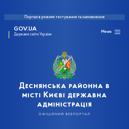
Портал в режимі тестування та наповнення
GOV.UA
Меню
Державні сайти України
Деснянська районна в
місті Києві державна
адміністрація
офіційний вебпортал