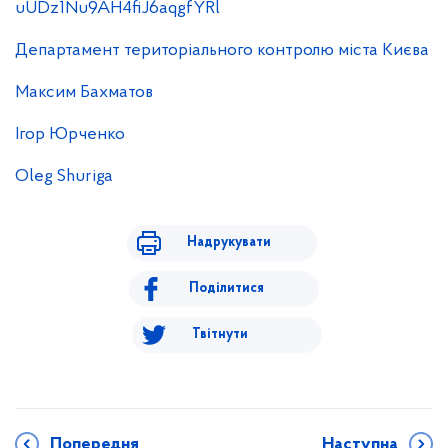
uUDz1Nu9AH4fiJ6aqgfYRl
Департамент територіального контролю міста Києва
Максим Бахматов
Ігор Юрченко
Oleg Shuriga
Надрукувати
Поділитися
Твітнути
Попередня
Наступна