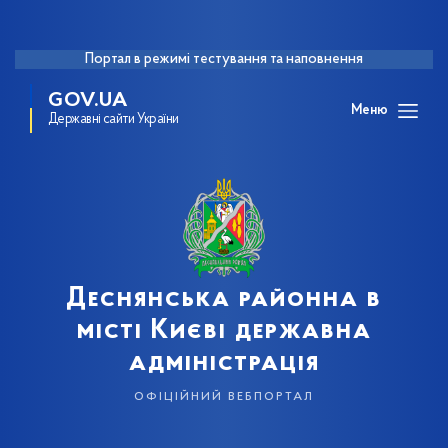
Портал в режимі тестування та наповнення
GOV.UA
Меню
Державні сайти України
Деснянська районна в
місті Києві державна
адміністрація
офіційний вебпортал