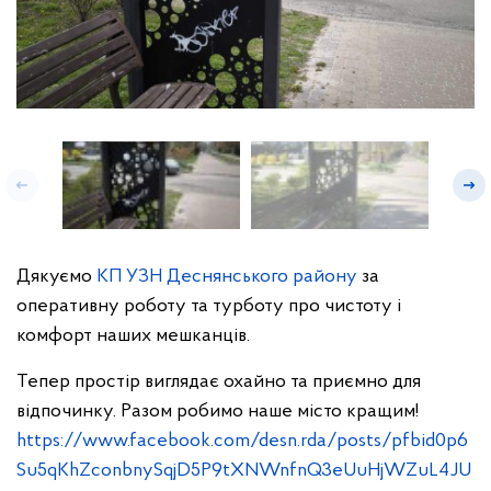
Дякуємо
КП УЗН Деснянського району
за
оперативну роботу та турботу про чистоту і
комфорт наших мешканців.
Тепер простір виглядає охайно та приємно для
відпочинку. Разом робимо наше місто кращим!
https://www.facebook.com/desn.rda/posts/pfbid0p6
Su5qKhZconbnySqjD5P9tXNWnfnQ3eUuHjWZuL4JU