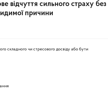
ове відчуття сильного страху без
видимої причини
ого складного чи стресового досвіду або бути
хання