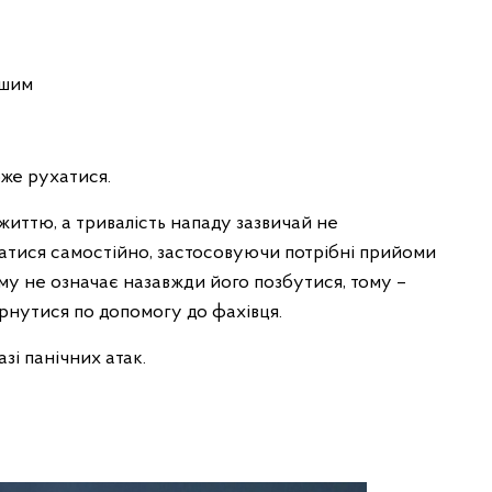
ішим
оже рухатися.
 життю, а тривалість нападу зазвичай не
атися самостійно, застосовуючи потрібні прийоми
ому не означає назавжди його позбутися, тому –
рнутися по допомогу до фахівця.
азі панічних атак.