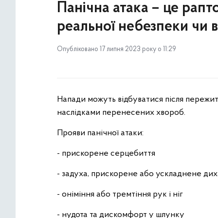
Панічна атака – це рапт
реальної небезпеки чи 
Опубліковано 17 липня 2023 року о 11:29
Напади можуть відбуватися після пережит
наслідками перенесених хвороб.
Прояви панічної атаки:
- прискорене серцебиття
- задуха, прискорене або ускладнене ди
- оніміння або тремтіння рук і ніг
- нудота та дискомфорт у шлунку