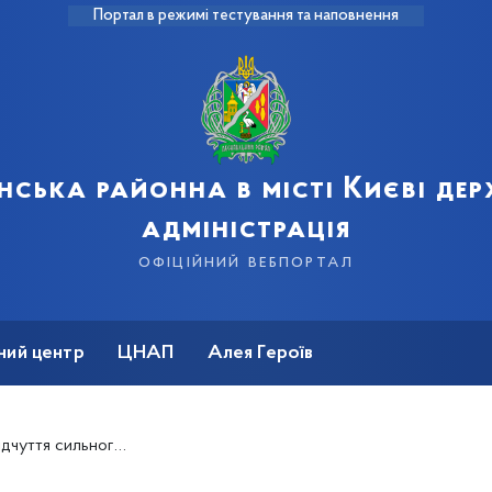
Портал в режимі тестування та наповнення
нська районна в місті Києві де
адміністрація
офіційний вебпортал
ний центр
ЦНАП
Алея Героїв
ьної небезпеки чи видимої причини