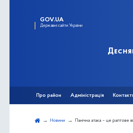
GOV.UA
Державні сайти України
Десня
Про район
Адміністрація
Контакт
Новини
Панічна атака – це раптове відчуття сильного страху без реал