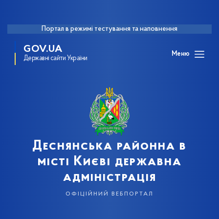
Портал в режимі тестування та наповнення
GOV.UA
Меню
Державні сайти України
Деснянська районна в
місті Києві державна
адміністрація
офіційний вебпортал