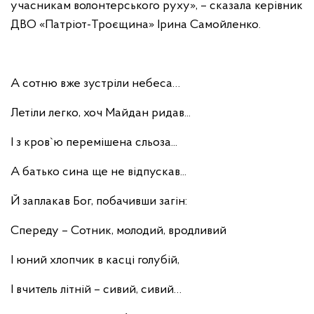
учасникам волонтерського руху», – сказала керівник
ДВО «Патріот-Троєщина» Ірина Самойленко.
А сотню вже зустріли небеса…
Летіли легко, хоч Майдан ридав...
І з кров`ю перемішена сльоза...
А батько сина ще не відпускав...
Й заплакав Бог, побачивши загін:
Спереду – Сотник, молодий, вродливий
І юний хлопчик в касці голубій,
І вчитель літній – сивий, сивий…