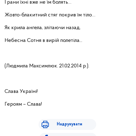
І рани їхні вже не їм болять…
Жовто-блакитний стяг покрив їм тіло…
Як крила ангела, злітаючи назад,
Небесна Сотня в вирій полетіла...
(Людмила Максимлюк. 21.02.2014 р.).
Слава Україні!
Героям – Слава!
Надрукувати