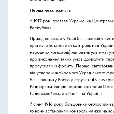
Перша незалежність
У 1917 році постала Українська Централь
Республіка.
Прихід до влади у Росії більшовиків у лис
прагнули встановити контроль над Україно
народних комісарів) направив ультиматум
про виконання таких умов: дозволити пере
пропускати із фронту (Першої світової ві
від утворення окремого Українського фрон
більшовицьку Росію у втручанні у внутріш
Раднарком, своєю чергою, оголосив Центра
Радянської влади в Росії і на Україні».
7 січня 1918 року більшовики оголосили за
го вони встановили контроль майже на всь