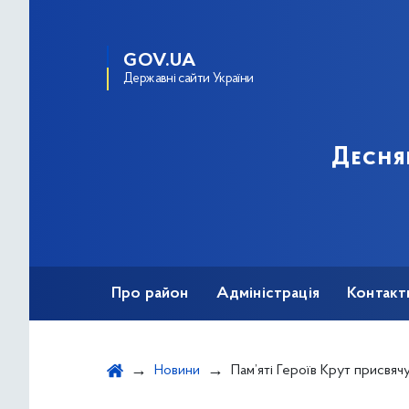
GOV.UA
Державні сайти України
Десня
Про район
Адміністрація
Контакт
Новини
Пам’яті Героїв Крут присвяч