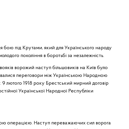
иця бою під Крутами, який для Українського народу
олодого покоління в боротьбі за незалежність.
 вояків ворожий наступ більшовиків на Київ було
дбувалися переговори між Українською Народною
. 9 лютого 1918 року Брестський мирний договір
остійної Української Народної Республіки
ною операцією. Наступ переважаючих сил ворога