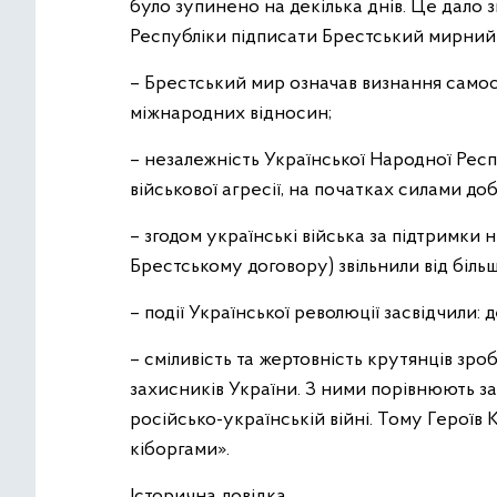
було зупинено на декілька днів. Це дало
Республіки підписати Брестський мирний 
– Брестський мир означав визнання самос
міжнародних відносин;
– незалежність Української Народної Респ
військової агресії, на початках силами д
– згодом українські війська за підтримки 
Брестському договору) звільнили від біль
– події Української революції засвідчили: 
– сміливість та жертовність крутянців зро
захисників України. З ними порівнюють з
російсько-українській війні. Тому Героїв
кіборгами».
Історична довідка