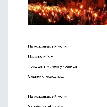
На Аскольдовій могилі
Поховали їх –
Тридцять мучнів українців.
Славних, молодих…
На Аскольдовій могилі
Український цвіт! –