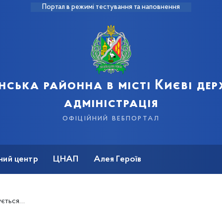
Портал в режимі тестування та наповнення
нська районна в місті Києві де
адміністрація
офіційний вебпортал
ний центр
ЦНАП
Алея Героїв
ується…