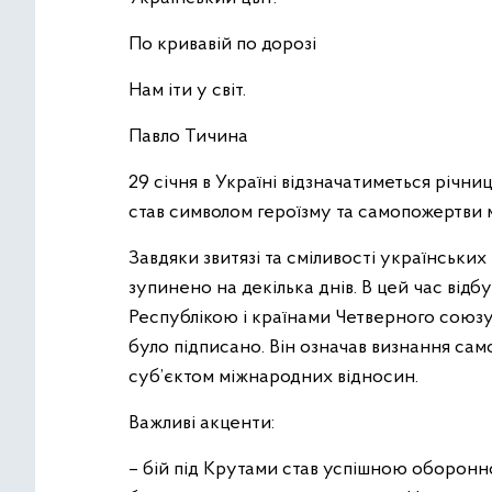
По кривавій по дорозі
Нам іти у світ.
Павло Тичина
29 січня в Україні відзначатиметься річн
став символом героїзму та самопожертви м
Завдяки звитязі та сміливості українських
зупинено на декілька днів. В цей час ві
Республікою і країнами Четверного союзу
було підписано. Він означав визнання сам
суб’єктом міжнародних відносин.
Важливі акценти:
– бій під Крутами став успішною оборон