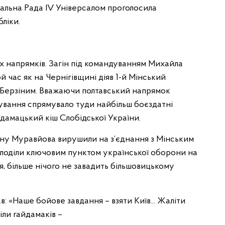
ральна Рада ІV Універсалом проголосила
ліки.
ох напрямків. Загін під командуванням Михайла
час як на Чернігівщині діяв 1-й Мінський
м Берзіним. Вважаючи полтавський напрямок
ування спрямувало туди найбільш боєздатні
йдамацький кіш Слобідської України.
ону Муравйова вирушили на з’єднання з Мінським
олоділи ключовим пунктом української оборони на
я, більше нічого не завадить більшовицькому
: «Наше бойове завдання – взяти Київ... Жаліти
іли гайдамаків –