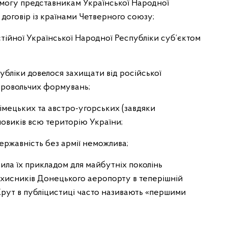
 змогу представникам Української Народної
договір із країнами Четверного союзу;
тійної Української Народної Республіки суб’єктом
убліки довелося захищати від російської
обровольчих формувань;
німецьких та австро-угорських (завдяки
шовиків всю територію України;
державність без армії неможлива;
била їх прикладом для майбутніх поколінь
ахисників Донецького аеропорту в теперішній
 Крут в публіцистиці часто називають «першими