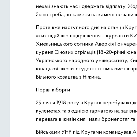
нехай знають нас і одержать відплату. Жо
Якщо треба, то каменя на камені не зали
Проте вже наступного дня на станції Крут
яких підійшло підкріплення – курсанти Киї
Хмельницького сотника Аверкія Гончарен
куреня Січових стрільців (18–20-річні юн
Українського народного університету, Київ
юнацької школи, студентів і гімназистів п
Вільного козацтва з Ніжина.
Перші кіборги
29 січня 1918 року в Крутах перебувало до
кулеметах та з однією гарматою на залiзн
перевага в живій силі, мали бронепотяг та
Військами УНР під Крутами командував Аве