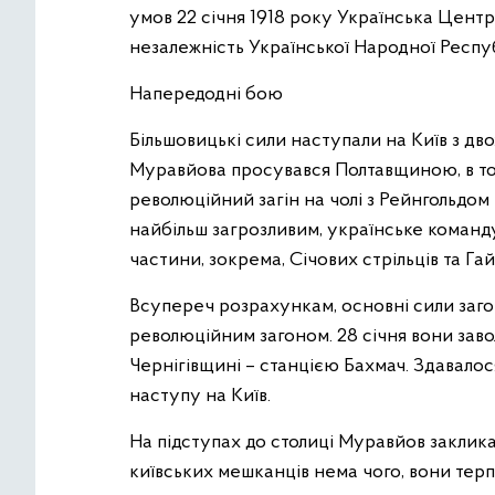
умов 22 січня 1918 року Українська Цент
незалежність Української Народної Респуб
Напередодні бою
Більшовицькі сили наступали на Київ з дв
Муравйова просувався Полтавщиною, в той 
революційний загін на чолі з Рейнгольдо
найбільш загрозливим, українське команд
частини, зокрема, Січових стрільців та Га
Всупереч розрахункам, основні сили заг
революційним загоном. 28 січня вони зав
Чернігівщині – станцією Бахмач. Здавалос
наступу на Київ.
На підступах до столиці Муравйов закликав
київських мешканців нема чого, вони терп