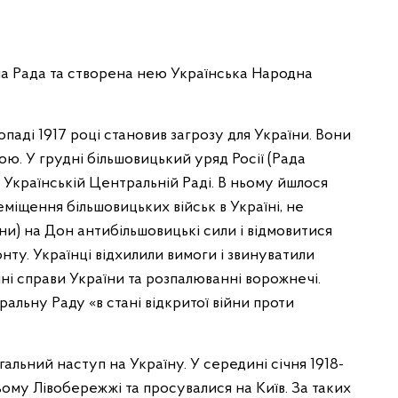
на Рада та створена нею Українська Народна
топаді 1917 році становив загрозу для України. Вони
ю. У грудні більшовицький уряд Росії (Рада
 Українській Центральній Раді. В ньому йшлося
міщення більшовицьких військ в Україні, не
йни) на Дон антибільшовицькі сили і відмовитися
ту. Українці відхилили вимоги і звинуватили
ні справи України та розпалюванні ворожнечі.
льну Раду «в стані відкритої війни проти
гальний наступ на Україну. У середині січня 1918-
ому Лівобережжі та просувалися на Київ. За таких