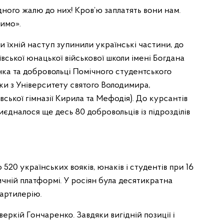
дного жалю до них! Кров’ю заплатять вони нам.
шимо».
и їхній наступ зупинили українські частини, до
вської юнацької військової школи імені Богдана
ка та добровольці Помічного студентського
аки з Університету святого Володимира,
ської гімназії Кирила та Мефодія). До курсантів
риєдналося ще десь 80 добровольців із підрозділів
 520 українських воякiв, юнакiв і студентiв при 16
ичнiй платформi. У росіян була десятикратна
 артилерію.
ркій Гончаренко. Завдяки вигідній позиції і