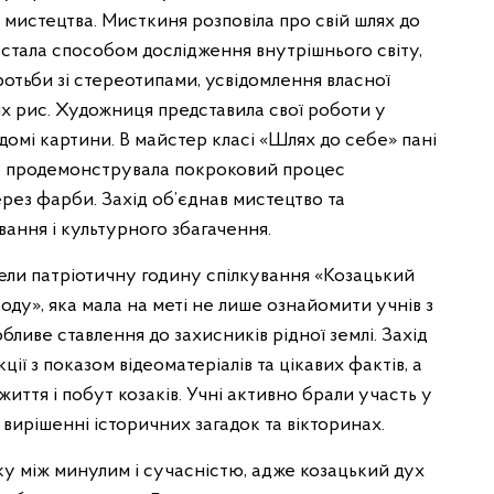
мистецтва. Мисткиня розповіла про свій шлях до
ь стала способом дослідження внутрішнього світу,
отьби зі стереотипами, усвідомлення власної
их рис. Художниця представила свої роботи у
 відомі картини. В майстер класі «Шлях до себе» пані
 , продемонструвала покроковий процес
рез фарби. Захід об’єднав мистецтво та
вання і культурного збагачення.
ели патріотичну годину спілкування «Козацький
оду», яка мала на меті не лише ознайомити учнів з
обливе ставлення до захисників рідної землі. Захід
ії з показом відеоматеріалів та цікавих фактів, а
иття і побут козаків. Учні активно брали участь у
вирішенні історичних загадок та вікторинах.
ку між минулим і сучасністю, адже козацький дух