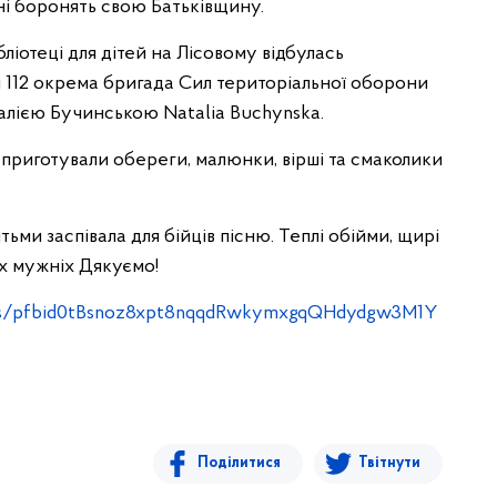
дні боронять свою Батьківщину.
ліотеці для дітей на Лісовому відбулась
и 112 окрема бригада Сил територіальної оборони
лією Бучинською Natalia Buchynska.
18 приготували обереги, малюнки, вірші та смаколики
ітьми заспівала для бійців пісню. Теплі обійми, щирі
х мужніх Дякуємо!
sts/pfbid0tBsnoz8xpt8nqqdRwkymxgqQHdydgw3M1Y
Поділитися
Твітнути