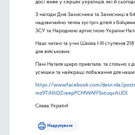
досі живе у серцях українців, які й сього
З нагоди Дня Захисника та Захисниці в біб
надзвичайно тепла зустріч дітей з бійцям
ЗСУ та Народною артисткою України Ната
Наші читачі та учні Школа І-ІІІ ступенів 2
для військових.
Пані Наталя щиро привітала, та спільно з д
усмішки та найкращі побажання для наши
https://www.facebook.com/desn.rda/po
mz9TiN1iDZreepPCMWAfF5xtuqvAUDl
Слава Україні!
Надрукувати