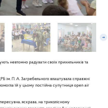
ують невтомно радувати своїх прихильників та
Б ім. П. А. Загребельного влаштувала справжні
опомогла їй у цьому постійна супутниця open air
пересувна, яскрава, на триколісному