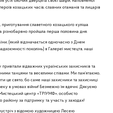
ля усіх охочих дверцята своєї шафи, наповненої
ероїв козацьких часів, славних отаманів та лицарів
», приготування славетного козацького куліша
та різнобарвно пройшла перша половина дня.
аїни, (який відзначається одночасно з Днем
адкоємності поколінь) в Галереї мистецтв, наші
ривітали відважних українських захисників та
льними танцями та веселими співами. Ми пам’ятаємо,
ти це свято, бо саме наші захисники та захисниці
еку в умовах війни! Безмежно їм вдячні. Дякуємо
«Мистецький центр «ТРІУМФ», особисто
району за підтримку та участь у заходах!
у зустріч з відомою художницею Лесею