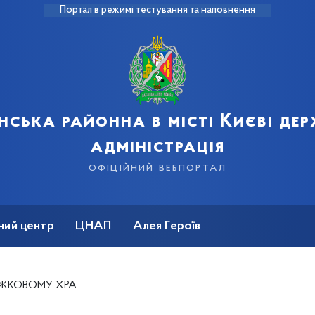
Портал в режимі тестування та наповнення
нська районна в місті Києві де
адміністрація
офіційний вебпортал
ний центр
ЦНАП
Алея Героїв
ЖКОВОМУ ХРАМІ