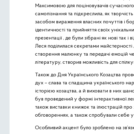
Максимовою для поціновувачів сучасного 
самопізнання та підкреслила, як творчіст
засобом вираження власних почуттів і бор
ідентичності та прийняття своїх унікальн
презентації , де були зібрані як нові так і
Леся поділилася секретами майстерності
створення малюнку та передачі емоцій че
літературу, створив можливість для спілку
Також до Дня Українського Козацтва пров
дух – слава та спадщина українського нар
історією козацтва, а й виховати в них шан
був проведений у формі інтерактивної лекц
також виставки книжок та ілюстрацій про ж
обговореннях, а також спробували себе у 
Особливий акцент було зроблено на зв’яз