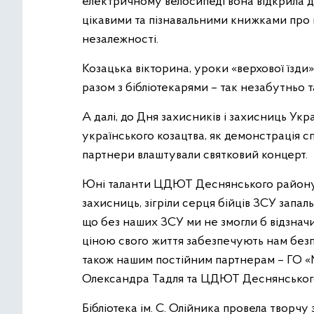
електричному велосипеді вона відкрила д
цікавими та пізнавальними книжками про г
незалежності.
Козацька вікторина, уроки «верхової їзди
разом з бібліотекарями – так незабутньо 
А далі, до Дня захисників і захисниць Укр
українського козацтва, як демонстрація сп
партнери влаштували святковий концерт.
Юні таланти ЦДЮТ Деснянського району п
захисниць, зігріли серця бійців ЗСУ запа
що без наших ЗСУ ми не змогли б відзначи
ціною свого життя забезпечують нам безп
також нашим постійним партнерам – ГО 
Олександра Тадля та ЦДЮТ Деснянського 
Бібліотека ім. С. Олійника провела творч