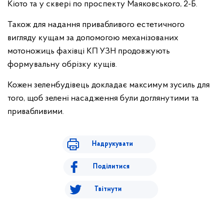
Кіото та у сквері по проспекту Маяковського, 2-Б.
Також для надання привабливого естетичного
вигляду кущам за допомогою механізованих
мотоножиць фахівці КП УЗН продовжують
формувальну обрізку кущів.
Кожен зеленбудівець докладає максимум зусиль для
того, щоб зелені насадження були доглянутими та
привабливими.
Надрукувати
Поділитися
Твітнути