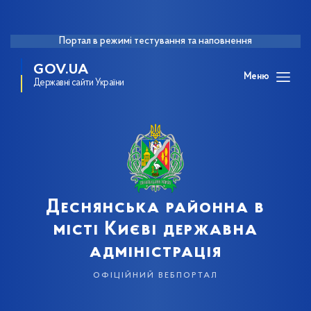
Портал в режимі тестування та наповнення
GOV.UA
Меню
Державні сайти України
Деснянська районна в
місті Києві державна
адміністрація
офіційний вебпортал