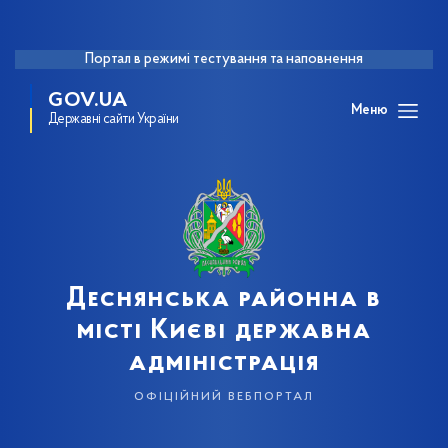
Портал в режимі тестування та наповнення
GOV.UA
Меню
Державні сайти України
Деснянська районна в
місті Києві державна
адміністрація
офіційний вебпортал