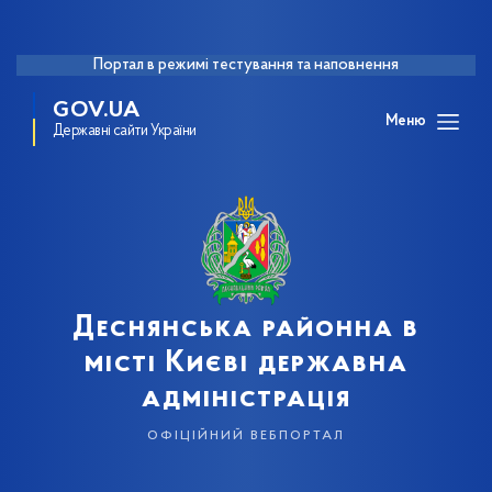
Портал в режимі тестування та наповнення
GOV.UA
Меню
Державні сайти України
Деснянська районна в
місті Києві державна
адміністрація
офіційний вебпортал