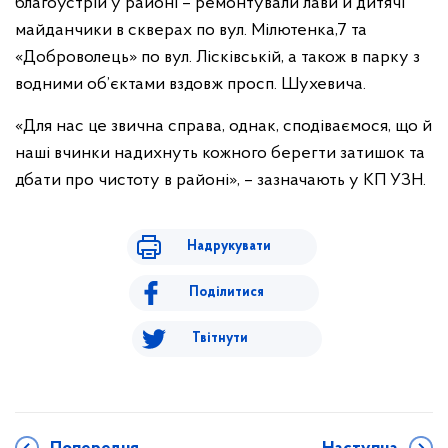
благоустрій у районі – ремонтували лави й дитячі
майданчики в скверах по вул. Мілютенка,7 та
«Доброволець» по вул. Лісківській, а також в парку з
водними об’єктами вздовж просп. Шухевича.
«Для нас це звична справа, однак, сподіваємося, що й
наші вчинки надихнуть кожного берегти затишок та
дбати про чистоту в районі», – зазначають у КП УЗН.
Надрукувати
Поділитися
Твітнути