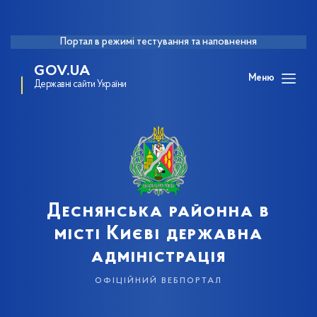
Портал в режимі тестування та наповнення
GOV.UA
Меню
Державні сайти України
Деснянська районна в
місті Києві державна
адміністрація
офіційний вебпортал