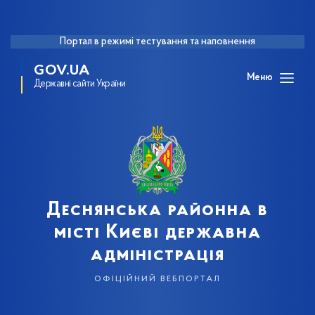
Портал в режимі тестування та наповнення
GOV.UA
Меню
Державні сайти України
Деснянська районна в
місті Києві державна
адміністрація
офіційний вебпортал